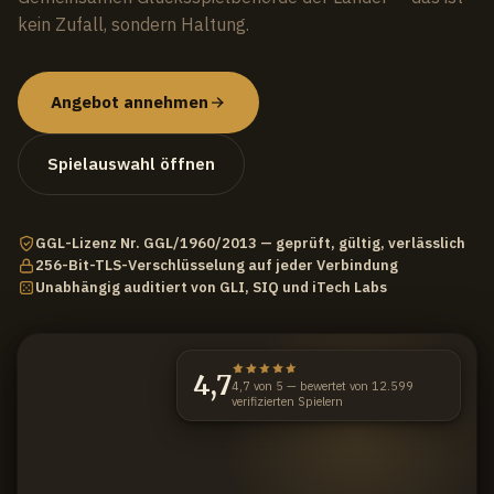
kein Zufall, sondern Haltung.
Angebot annehmen
Spielauswahl öffnen
GGL-Lizenz Nr. GGL/1960/2013 — geprüft, gültig, verlässlich
256-Bit-TLS-Verschlüsselung auf jeder Verbindung
Unabhängig auditiert von GLI, SIQ und iTech Labs
4,7
4,7 von 5 — bewertet von 12.599
verifizierten Spielern