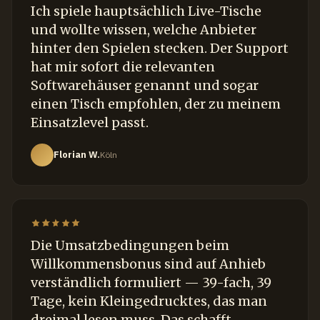
Ich spiele hauptsächlich Live-Tische
und wollte wissen, welche Anbieter
hinter den Spielen stecken. Der Support
hat mir sofort die relevanten
Softwarehäuser genannt und sogar
einen Tisch empfohlen, der zu meinem
Einsatzlevel passt.
Florian W.
Köln
Die Umsatzbedingungen beim
Willkommensbonus sind auf Anhieb
verständlich formuliert — 39-fach, 39
Tage, kein Kleingedrucktes, das man
dreimal lesen muss. Das schafft