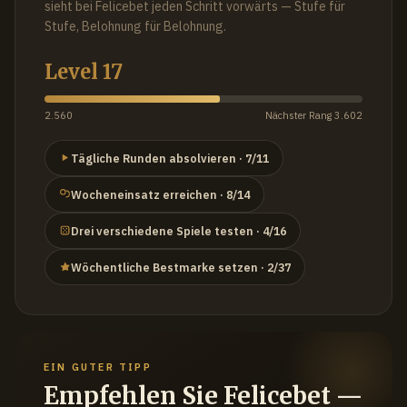
sieht bei Felicebet jeden Schritt vorwärts — Stufe für
Stufe, Belohnung für Belohnung.
Level 17
2.560
Nächster Rang 3.602
Tägliche Runden absolvieren · 7/11
Wocheneinsatz erreichen · 8/14
Drei verschiedene Spiele testen · 4/16
Wöchentliche Bestmarke setzen · 2/37
EIN GUTER TIPP
Empfehlen Sie Felicebet —