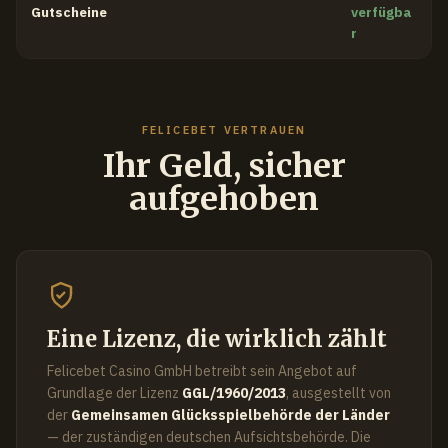
Gutscheine
verfügba
r
FELICEBET VERTRAUEN
Ihr Geld, sicher
aufgehoben
Eine Lizenz, die wirklich zählt
Felicebet Casino GmbH betreibt sein Angebot auf
Grundlage der Lizenz
GGL/1960/2013
, ausgestellt von
der
Gemeinsamen Glücksspielbehörde der Länder
— der zuständigen deutschen Aufsichtsbehörde. Die