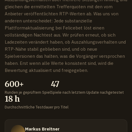
gleichen die ermittelten Trefferquoten mit den vom
Anbieter veröffentlichten RTP-Werten ab. Was uns von
anderen unterscheidet: Jede substanzielle
Plattformaktualisierung bei Felicebet löst einen
vollständigen Nachtest aus. Wir prüfen erneut, ob sich
Ladezeiten verändert haben, ob Auszahlungsverhalten und
RTP-Nähe stabil geblieben sind, und ob neue
Spielversionen das halten, was die Vorgänger versprochen
haben. Erst wenn alle Werte konsistent sind, wird die
Bewertung aktualisiert und freigegeben.
600+
47
Runden je geprüftem Spiel
Spiele nach letztem Update nachgetestet
18 h
Durchschnittliche Testdauer pro Titel
Markus Breitner