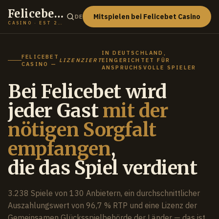
Felicebet Casino
Mitspielen bei Felicebet Casino
DE
CASINO · EST 2013
IN DEUTSCHLAND,
FELICEBET
LIZENZIERT
EINGERICHTET FÜR
CASINO —
ANSPRUCHSVOLLE SPIELER
Bei Felicebet wird
jeder Gast
mit der
nötigen Sorgfalt
empfangen
,
die das Spiel verdient
3.238 Spiele von 130 Anbietern, ein durchschnittlicher
Auszahlungswert von 96,7 % RTP und eine Lizenz der
Gemeinsamen Glücksspielbehörde der Länder — das ist