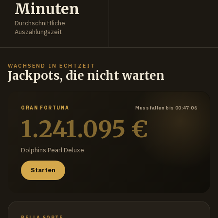
Minuten
Durchschnittliche
Auszahlungszeit
WACHSEND IN ECHTZEIT
Jackpots, die nicht warten
GRAN FORTUNA
Muss fallen bis 00:47:06
1.241.095 €
Dolphins Pearl Deluxe
Starten
BELLA SORTE